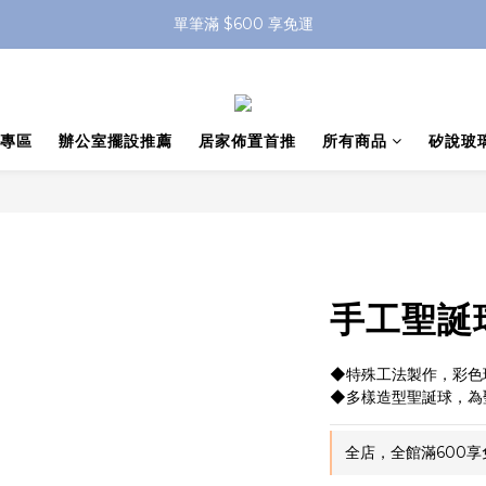
單筆滿 $600 享免運
專區
辦公室擺設推薦
居家佈置首推
所有商品
矽說玻
手工聖誕球
◆特殊工法製作，彩色
◆多樣造型聖誕球，為
全店，全館滿600享