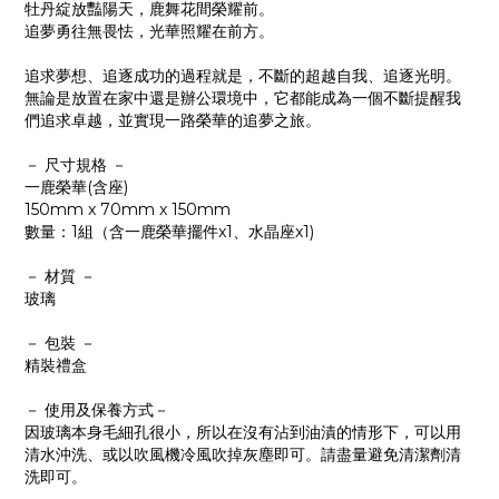
牡丹綻放豔陽天，鹿舞花間榮耀前。
追夢勇往無畏怯，光華照耀在前方。
追求夢想、追逐成功的過程就是，不斷的超越自我、追逐光明。
無論是放置在家中還是辦公環境中，它都能成為一個不斷提醒我
們追求卓越，並實現一路榮華的追夢之旅。
－ 尺寸規格 －
一鹿榮華(含座)
150mm x 70mm x 150mm
數量：1組（含一鹿榮華擺件x1、水晶座x1)
－ 材質 －
玻璃
－ 包裝 －
精裝禮盒
－ 使用及保養方式－
因玻璃本身毛細孔很小，所以在沒有沾到油漬的情形下，可以用
清水沖洗、或以吹風機冷風吹掉灰塵即可。請盡量避免清潔劑清
洗即可。