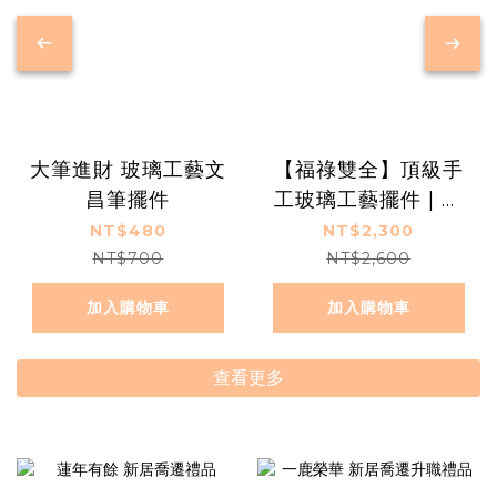
大筆進財 玻璃工藝文
【福祿雙全】頂級手
昌筆擺件
工玻璃工藝擺件 | 奢
華新居落成禮物、長
NT$480
NT$2,300
輩退休送禮推薦 | 居
NT$700
NT$2,600
家裝飾開運風水擺飾
加入購物車
加入購物車
查看更多